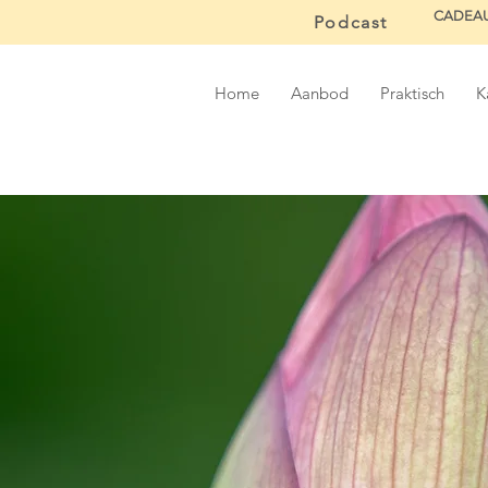
CADEA
Podcast
Home
Aanbod
Praktisch
K