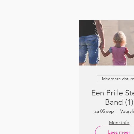
Meerdere datum
Een Prille St
Band (1)
za 05 sep
Vuurvl
Meer info
Lees meer