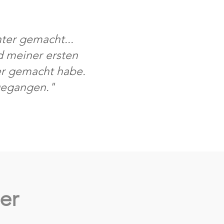
hter gemacht...
d meiner ersten
er gemacht habe.
kgegangen."
er