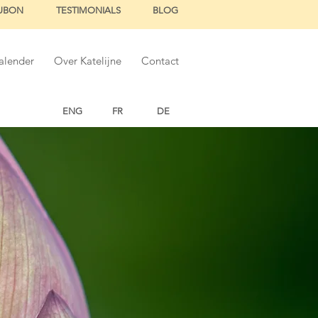
UBON
TESTIMONIALS
BLOG
alender
Over Katelijne
Contact
ENG
FR
DE