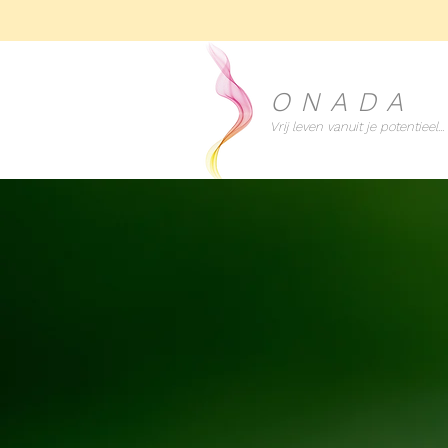
ONADA
Vrij leven vanuit je potentieel...