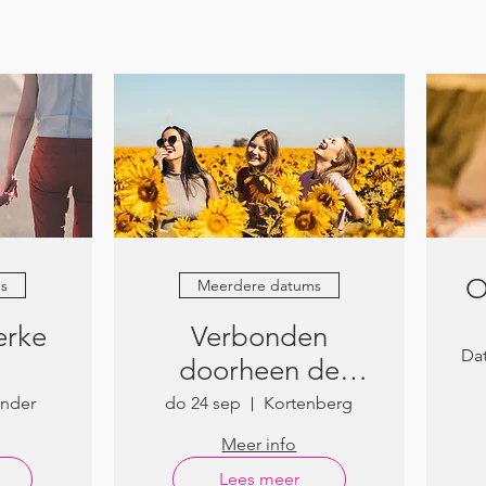
O
s
Meerdere datums
erke
Verbonden
Dat
doorheen de
seizoenen
inder
do 24 sep
Kortenberg
Meer info
Lees meer